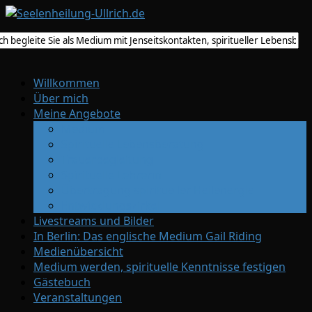
Willkommen
Über mich
Meine Angebote
Medium
Spirituelle Lebensberatung
Trauerbegleitung
Spirituelle Lehrerin
Übertragung spiritueller Heilenergie
Entwicklungszirkel
Livestreams und Bilder
In Berlin: Das englische Medium Gail Riding
Medienübersicht
Medium werden, spirituelle Kenntnisse festigen
Gästebuch
Veranstaltungen