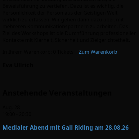
Beweisführung zu vertiefen. Dazu ist es wichtig, die
Persönlichkeit der Person aus der Geistigen Welt
wirklich zu erfassen. Wir gehen dann dazu über, mit
mehreren Kommunikationspartnern zu arbeiten. Das
Ziel des Workshops ist die Durchführung professioneller
Kontakte mit Klarheit, Sicherheit und Zielgerichtetheit.
In Ihrem Warenkorb:
0
Tickets
|
Zum Warenkorb
Eva Ullrich
Anstehende Veranstaltungen
Aug.
28
19:00
-
20:30
Medialer Abend mit Gail Riding am 28.08.26