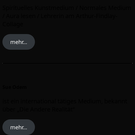
Spirituelles Kunstmedium / Normales Medium
/ Aura lesen / Lehrerin am Arthur-Findlay-
Collage
mehr…
Sue Odem
ist ein international tätiges Medium, bekannt
über „Die Andere Realität“
mehr…