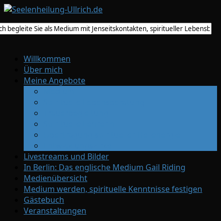
Willkommen
Über mich
Meine Angebote
Medium
Spirituelle Lebensberatung
Trauerbegleitung
Spirituelle Lehrerin
Übertragung spiritueller Heilenergie
Entwicklungszirkel
Livestreams und Bilder
In Berlin: Das englische Medium Gail Riding
Medienübersicht
Medium werden, spirituelle Kenntnisse festigen
Gästebuch
Veranstaltungen