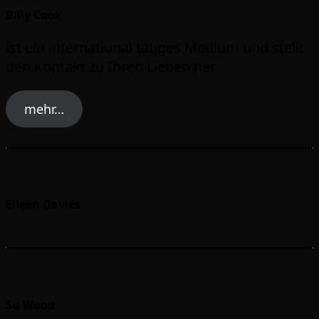
Billy Cook
ist ein international tätiges Medium und stellt
den Kontakt zu Ihren Lieben her
mehr…
Eileen Davies
Su Wood