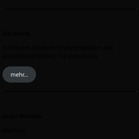
Gail Riding
Normales Medium/Trancemedium mit
Jenseitskontakten, Tranceheilung
mehr…
Jacqui McGleish
Medium