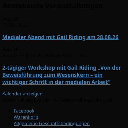
Anstehende Veranstaltungen
Aug.
28
19:00
-
20:30
Medialer Abend mit Gail Riding am 28.08.26
Aug.
29
August 29 @ 10:00
-
August 30 @ 17:00
2-tägiger Workshop mit Gail Riding „Von der
Beweisführung zum Wesenskern – ein
wichtiger Schritt in der medialen Arbeit“
Kalender anzeigen
Seelenheilung Eva Ullrich - Seelenheilung-Ullrich.de
Facebook
Warenkorb
Allgemeine Geschäftsbedingungen