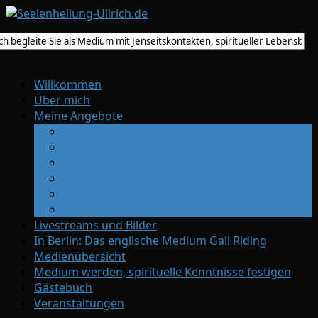
Willkommen
Über mich
Meine Angebote
Medium
Spirituelle Lebensberatung
Trauerbegleitung
Spirituelle Lehrerin
Übertragung spiritueller Heilenergie
Entwicklungszirkel
Livestreams und Bilder
In Berlin: Das englische Medium Gail Riding
Medienübersicht
Medium werden, spirituelle Kenntnisse festigen
Gästebuch
Veranstaltungen