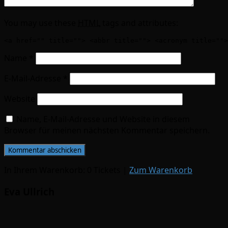
You may use these
HTML
tags and attributes:
<a href="" title=""> <abbr title=""> <acronym title="">
Name
*
E-Mail-Adresse
*
Website
Name, E-Mail-Adresse und Website in diesem
Browser für meinen nächsten Kommentar speichern.
In Ihrem Warenkorb:
0
Tickets
|
Zum Warenkorb
Eva Ullrich