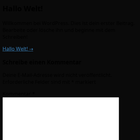
Hallo Welt!
Willkommen bei WordPress. Dies ist dein erster Beitrag.
Bearbeite oder lösche ihn und beginne mit dem
Schreiben!
Hallo Welt! →
Schreibe einen Kommentar
Deine E-Mail-Adresse wird nicht veröffentlicht.
Erforderliche Felder sind mit
*
markiert
Kommentar
*