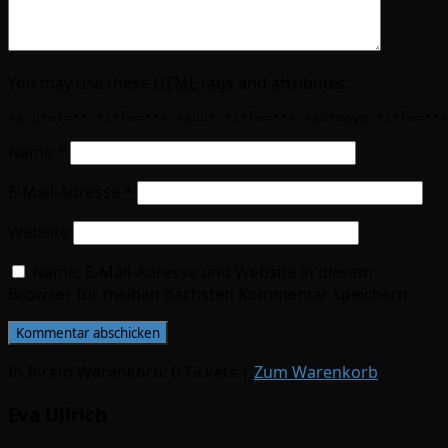
You may use these
HTML
tags and attributes:
<a href="" title=""> <abbr title=""> <acronym title="">
Name
*
E-Mail-Adresse
*
Website
Name, E-Mail-Adresse und Website in diesem
Browser für meinen nächsten Kommentar speichern.
In Ihrem Warenkorb:
0
Tickets
|
Zum Warenkorb
Eva Ullrich