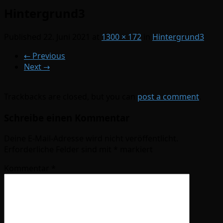
Hintergrund3
Published
22. Juni 2021
at
1300 × 172
in
Hintergrund3
←
Previous
Next
→
Trackbacks are closed, but you can
post a comment
.
Schreibe einen Kommentar
Deine E-Mail-Adresse wird nicht veröffentlicht.
Erforderliche Felder sind mit
*
markiert
Kommentar
*