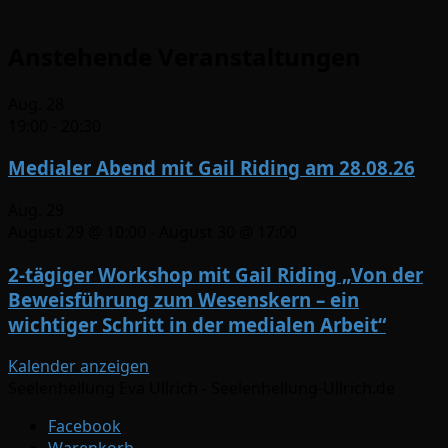
Anstehende Veranstaltungen
Aug.
28
19:00
-
20:30
Medialer Abend mit Gail Riding am 28.08.26
Aug.
29
August 29 @ 10:00
-
August 30 @ 17:00
2-tägiger Workshop mit Gail Riding „Von der
Beweisführung zum Wesenskern – ein
wichtiger Schritt in der medialen Arbeit“
Kalender anzeigen
Seelenheilung Eva Ullrich - Seelenheilung-Ullrich.de
Facebook