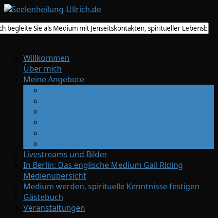
Willkommen
Über mich
Meine Angebote
Medium
Spirituelle Lebensberatung
Trauerbegleitung
Spirituelle Lehrerin
Übertragung spiritueller Heilenergie
Entwicklungszirkel
Livestreams und Bilder
In Berlin: Das englische Medium Gail Riding
Medienübersicht
Medium werden, spirituelle Kenntnisse festigen
Gästebuch
Veranstaltungen