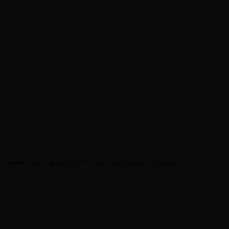
> <em> <i> <q cite=""> <s> <strike> <strong> 