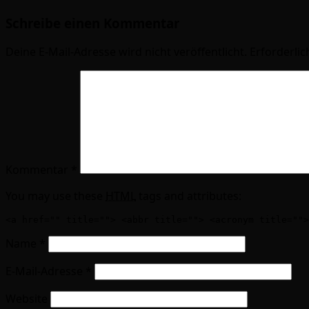
Schreibe einen Kommentar
Deine E-Mail-Adresse wird nicht veröffentlicht.
Erforderlic
Kommentar
*
You may use these
HTML
tags and attributes:
<a href="" title=""> <abbr title=""> <acronym title="">
Name
*
E-Mail-Adresse
*
Website