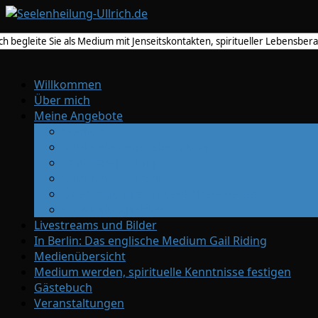
Willkommen
Über mich
Meine Angebote
Medium
Spirituelle Lebensberatung
Trauerbegleitung
Spirituelle Lehrerin
Übertragung spiritueller Heilenergie
Entwicklungszirkel
Livestreams und Bilder
In Berlin: Das englische Medium Gail Riding
Medienübersicht
Medium werden, spirituelle Kenntnisse festigen
Gästebuch
Veranstaltungen