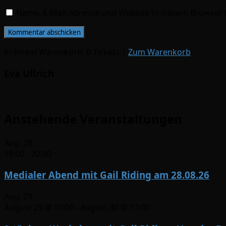
Name, E-Mail-Adresse und Website in diesem Browser
In Ihrem Warenkorb:
0
Tickets
|
Zum Warenkorb
Eva Ullrich
Anstehende Veranstaltungen
Aug.
28
19:00
-
20:30
Medialer Abend mit Gail Riding am 28.08.26
Aug.
29
August 29 @ 10:00
-
August 30 @ 17:00