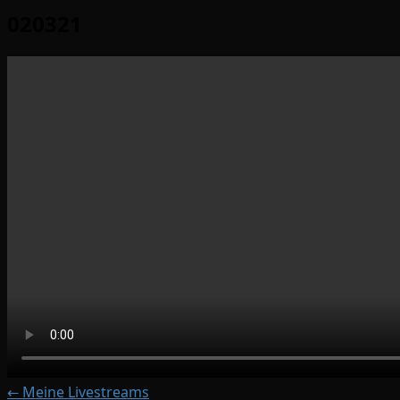
020321
← Meine Livestreams