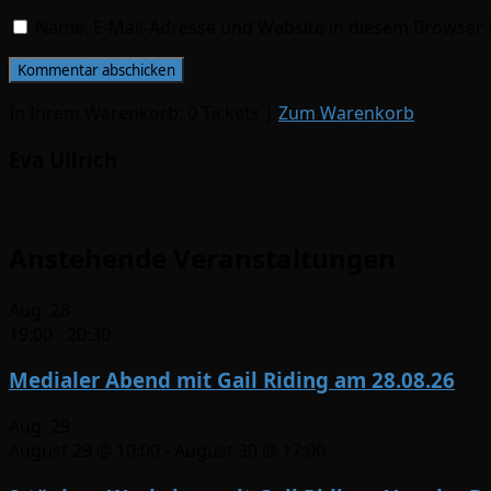
Name, E-Mail-Adresse und Website in diesem Browser
In Ihrem Warenkorb:
0
Tickets
|
Zum Warenkorb
Eva Ullrich
Anstehende Veranstaltungen
Aug.
28
19:00
-
20:30
Medialer Abend mit Gail Riding am 28.08.26
Aug.
29
August 29 @ 10:00
-
August 30 @ 17:00