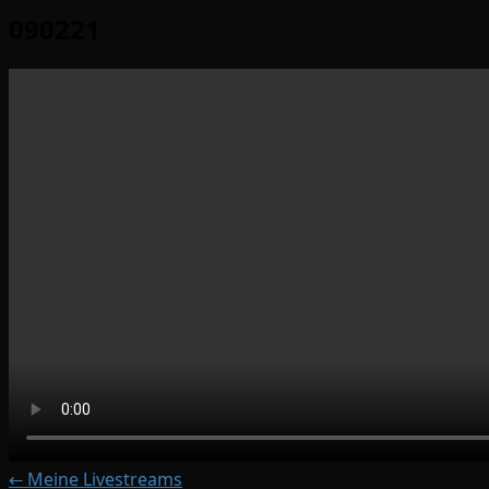
090221
← Meine Livestreams