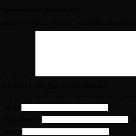
Schreibe einen Kommentar
Deine E-Mail-Adresse wird nicht veröffentlicht.
Erforderlic
Kommentar
*
You may use these
HTML
tags and attributes:
<a href="" title=""> <abbr title=""> <acronym title="">
Name
*
E-Mail-Adresse
*
Website