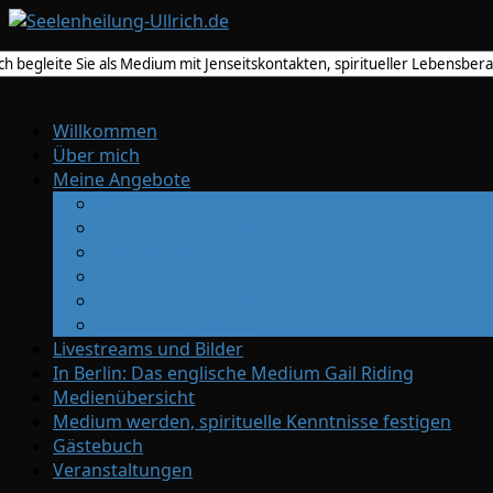
Willkommen
Über mich
Meine Angebote
Medium
Spirituelle Lebensberatung
Trauerbegleitung
Spirituelle Lehrerin
Übertragung spiritueller Heilenergie
Entwicklungszirkel
Livestreams und Bilder
In Berlin: Das englische Medium Gail Riding
Medienübersicht
Medium werden, spirituelle Kenntnisse festigen
Gästebuch
Veranstaltungen